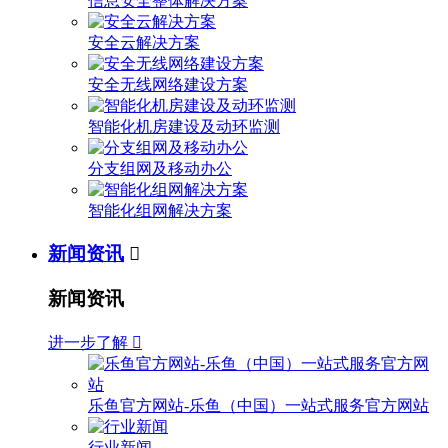
信息安全整体解决方案
安全云解决方案
安全无线网络建设方案
智能化机房建设及动环监测
分支组网及移动办公
智能化组网解决方案
新闻资讯

新闻资讯
进一步了解

乐鱼官方网站-乐鱼（中国）一站式服务官方网站
行业新闻