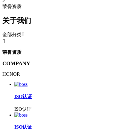
>
荣誉资质
关于我们
全部分类


荣誉资质
COMPANY
HONOR
ISO认证
ISO认证
ISO认证