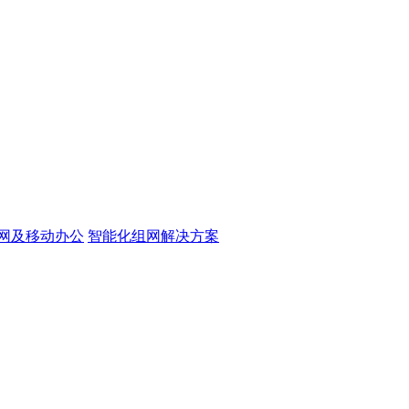
网及移动办公
智能化组网解决方案